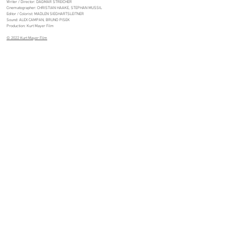
Writer / Director: DAGMAR STREICHER
Cinematographer: CHRISTIAN HAAKE, STEPHAN MUSSIL
Editor / Colorist: MADLEN SIEGHARTSLEITNER
Sound: ALEX CAMPAN, BRUNO PISEK
Production: Kurt Mayer Film
© 2022 Kurt Mayer Film
Madlen Sieghartsleitner
Filmeditor | Post-Production
madlen.sie@gmail.com
+43 680 4418585